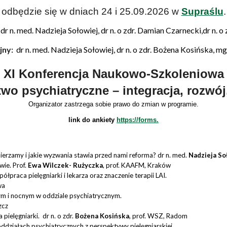
odbędzie się w dniach 24 i 25.09.2026 w
Supraślu
.
dr n. med. Nadzieja Sołowiej,
dr n. o zdr. Damian Czarnecki,d
r n. 
jny
:
dr n. med. Nadzieja Sołowiej,
d
r n. o zdr. Bożena Kosińska, mgr
XI Konferencja Naukowo-Szkoleniowa
two psychiatryczne – integracja, rozwój
Organizator zastrzega sobie prawo do zmian w programie.
link do ankiety
https://forms.
mierzamy i jakie wyzwania stawia przed nami reforma?
dr n. med.
Nadzieja So
twie.
Prof.
Ewa Wilczek- Rużyczka
,
prof. KAAFM, Kraków
ółpraca pielęgniarki i lekarza oraz znaczenie terapii LAI.
wa
ym i nocnym w oddziale psychiatrycznym.
zcz
a pielęgniarki. dr n. o zdr.
Bożena Kosińska
, prof. WSZ, Radom
działach psychiatrycznych z perspektywy pielęgniarskiej.