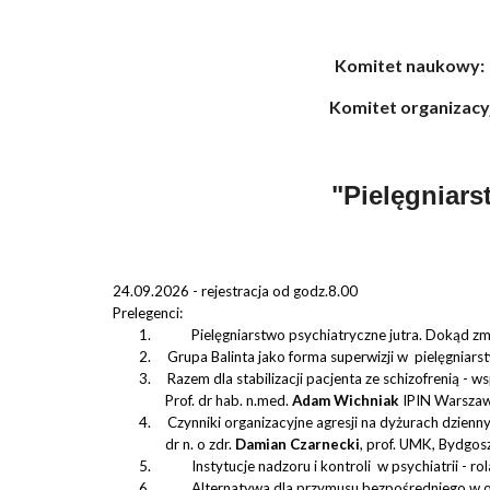
Komitet naukowy:
Komitet
organizacy
"Pielęgniars
24.09.2026 - rejestracja od godz.8.00
Prelegenci:
1.
Pielęgniarstwo psychiatryczne jutra. Dokąd z
2. Grupa Balinta jako forma superwizji w pielęgniars
3. Razem dla stabilizacji pacjenta ze schizofrenią - wsp
P
rof. dr hab. n.med.
Adam Wichniak
IPIN Warsza
4. Czynniki organizacyjne agresji na dyżurach dzienn
dr n. o zdr.
Damian
Czarnecki
, prof. UMK, Bydgos
5.
Instytucje nadzoru i kontroli w psychiatrii - rol
6.
Alternatywa dla przymusu bezpośredniego w od