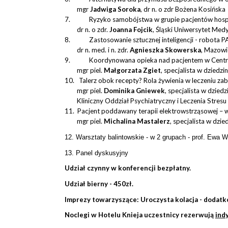
mgr
Jadwiga
Soroka
, dr n. o zdr Bożena Kosińska
7.
Ryzyko samobójstwa w grupie pacjentów hospi
dr n. o zdr.
Joanna
Fojcik
, Śląski Uniwersytet Med
8.
Zastosowanie sztucznej inteligencji - robota P
dr n. med. i n. zdr.
Agnieszka
Skowerska
, Mazowi
9.
Koordynowana opieka nad pacjentem w Centru
mgr piel.
Małgorzata
Zgiet
, specjalista w dziedz
10.
Talerz obok recepty? Rola żywienia w leczeniu za
mgr piel.
Dominika
Gniewek
, specjalista w dzied
Kliniczny Oddział Psychiatryczny i Leczenia Stre
11.
Pacjent poddawany terapii elektrowstrząsowej – w
mgr piel.
Michalina
Mastalerz
, specjalista w dzi
12. Warsztaty balintowskie - w 2 grupach - prof. Ewa
13. Panel dyskusyjny
Udział czynny w konferencji bezpłatny.
Udział bierny - 450zł.
Imprezy towarzyszące: Uroczysta kolacja - dodatk
Noclegi w Hotelu Knieja uczestnicy rezerwują
ind