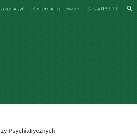
to zobaczyć
Konferencje archiwum
Zarząd PSPiPP
ion
arzy Psychiatrycznych