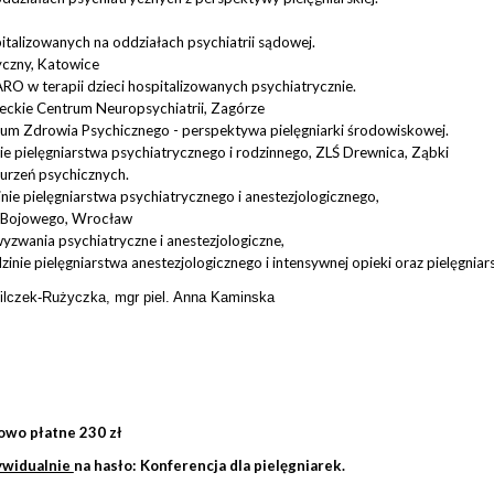
talizowanych na oddziałach psychiatrii sądowej.
yczny, Katowice
ARO w terapii dzieci hospitalizowanych psychiatrycznie.
eckie Centrum Neuropsychiatrii, Zagórze
m Zdrowia Psychicznego - perspektywa pielęgniarki środowiskowej.
inie pielęgniarstwa psychiatrycznego i rodzinnego, ZLŚ Drewnica, Ząbki
burzeń psychicznych.
zinie pielęgniarstwa psychiatrycznego i anestezjologicznego,
su Bojowego, Wrocław
yzwania psychiatryczne i anestezjologiczne,
edzinie pielęgniarstwa anestezjologicznego i intensywnej opieki oraz pielęgn
 Wilczek-Rużyczka, mgr piel. Anna Kaminska
owo płatne 230 zł
ywidualnie
na hasło: Konferencja dla pielęgniarek.