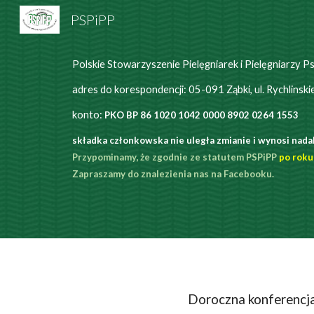
PSPiPP
Sk
Polskie Stowarzyszenie Pielęgniarek i Pielęgniarzy 
adres do korespondencji: 05-091 Ząbki, ul. Rychlinsk
konto:
PKO BP 86 1020 1042 0000 8902 0264 1553
składka członkowska nie uległa zmianie i wynosi nadal 
Przypominamy, że zgodnie ze statutem PSPiPP
po roku
Zapraszamy do znalezienia nas na Facebooku.
Doroczna konferenc