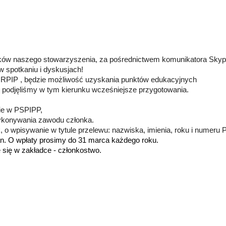
onków naszego stowarzyszenia, za pośrednictwem komunikatora Sky
 w spotkaniu i dyskusjach!
 NRPIP , będzie możliwość uzyskania punktów edukacyjnych
, podjęliśmy w tym kierunku wcześniejsze przygotowania.
ie w PSPIPP,
ykonywania zawodu członka.
, o wpisywanie w tytule przelewu: nazwiska, imienia, roku i numeru
an. O wpłaty prosimy do 31 marca każdego roku.
 się w zakładce - członkostwo.