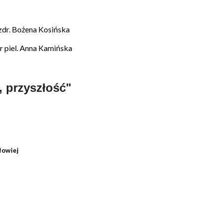
o zdr. Bożena Kosińska
 piel.
Anna Kamińska
, przyszłość"
łowiej