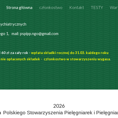
Strona główna
członkostwo
Kontakt
TESTY
War
ip to main content
Skip to navigat
Psychiatrycznych
iego 1, mail: pspipp.ngo@gmail.com
60 zł za cały rok -
wpłata składki rocznej do 31.03. każdego roku
 nie opłaconych składek - członkostwo w stowarzyszeniu wygasa
.
2026
ja
Polskiego Stowarzyszenia Pielęgniarek i Pielęgni