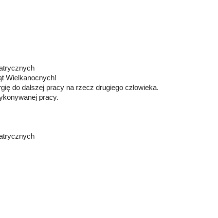
iatrycznych
ąt Wielkanocnych!
rgię do dalszej pracy na rzecz drugiego człowieka.
wykonywanej pracy.
iatrycznych