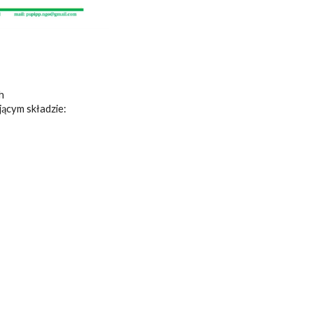
ch
jącym składzie: